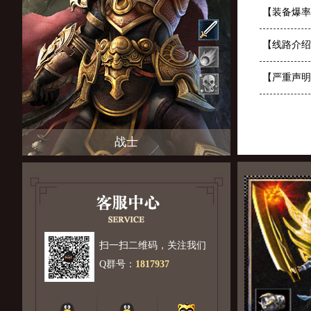
【装备爆率
【线路介绍
【严重声明
战士
扫一扫二维码，关注我们
Q群号：
1817937