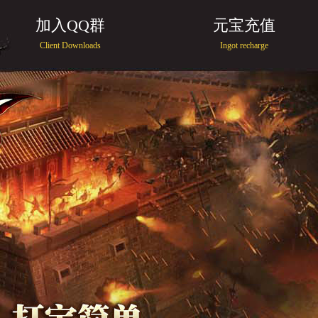
加入QQ群
元宝充值
Client Downloads
Ingot recharge