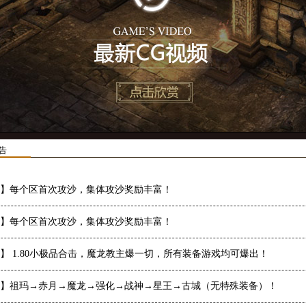
告
】每个区首次攻沙，集体攻沙奖励丰富！
】每个区首次攻沙，集体攻沙奖励丰富！
】 1.80小极品合击，魔龙教主爆一切，所有装备游戏均可爆出！
】祖玛→赤月→魔龙→强化→战神→星王→古城（无特殊装备）！